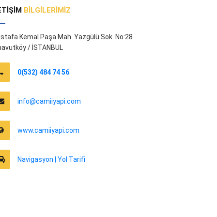
ETIŞIM
BILGILERIMIZ
stafa Kemal Paşa Mah. Yazgülü Sok. No:28
navutköy / İSTANBUL
0(532) 484 74 56
info@camiiyapi.com
www.camiiyapi.com
Navigasyon | Yol Tarifi