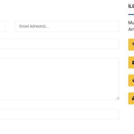
İL
Mu
Ar