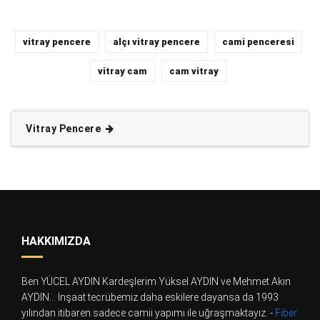
vitray pencere
alçı vitray pencere
cami penceresi
vitray cam
cam vitray
Vitray Pencere
HAKKIMIZDA
Ben YÜCEL AYDIN Kardeşlerim Yüksel AYDIN ve Mehmet Akın
AYDIN... İnşaat tecrübemiz daha eskilere dayansa da 1993
yılından itibaren sadece camii yapımı ile uğraşmaktayız. -
Fiber