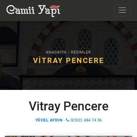
ANASAYFA
/
RESIMLER
VITRAY PENCERE
Vitray Pencere
YÜCEL AYDIN
-
0(532) 484 74 56