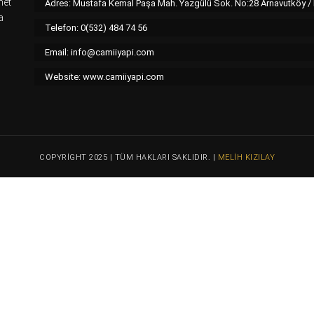
met
Adres: Mustafa Kemal Paşa Mah. Yazgülü Sok. No:28 Arnavutköy 
a
Telefon: 0(532) 484 74 56
Email:
info@camiiyapi.com
Website: www.camiiyapi.com
COPYRIGHT 2025 | TÜM HAKLARI SAKLIDIR. |
MELIH KIZILAY