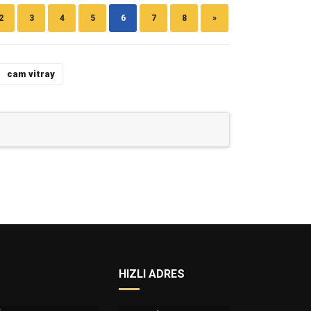
2
3
4
5
6
7
8
»
cam vitray
HIZLI ADRES