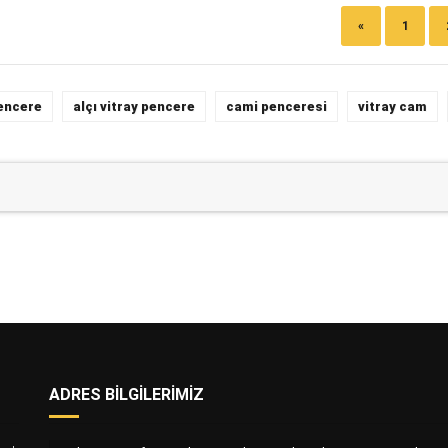
«
1
pencere
alçı vitray pencere
cami penceresi
vitray cam
ADRES BILGILERIMIZ