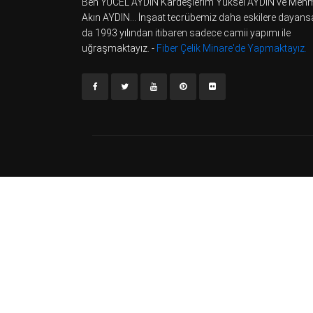
Ben YÜCEL AYDIN Kardeşlerim Yüksel AYDIN ve Meh
Akın AYDIN... İnşaat tecrübemiz daha eskilere dayans
da 1993 yılından itibaren sadece camii yapımı ile
uğraşmaktayız. -
Fiber Çelik Minare'de Yapmaktayız.