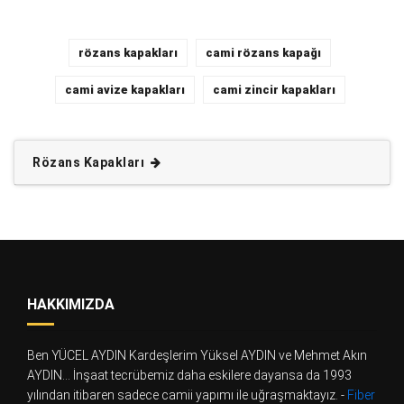
rözans kapakları
cami rözans kapağı
cami avize kapakları
cami zincir kapakları
Rözans Kapakları
HAKKIMIZDA
Ben YÜCEL AYDIN Kardeşlerim Yüksel AYDIN ve Mehmet Akın
AYDIN... İnşaat tecrübemiz daha eskilere dayansa da 1993
yılından itibaren sadece camii yapımı ile uğraşmaktayız. -
Fiber