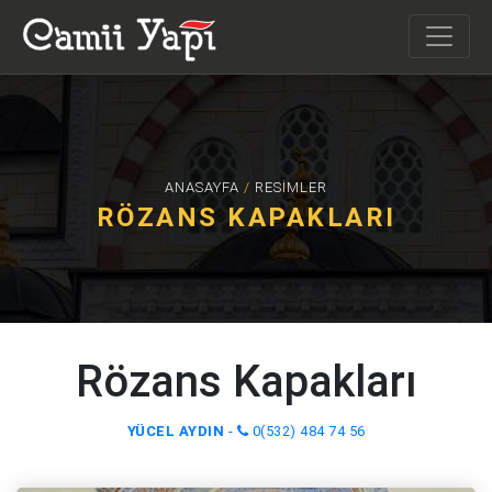
ANASAYFA
/
RESIMLER
RÖZANS KAPAKLARI
Rözans Kapakları
YÜCEL AYDIN
-
0(532) 484 74 56