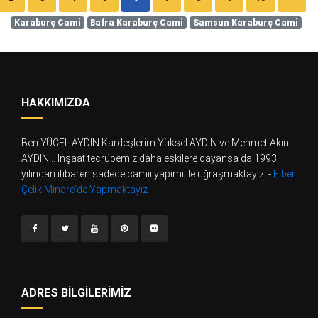
Karaburç Cami
Bafra Karaburç Cami
Samsun Karaburç Cami
HAKKIMIZDA
Ben YÜCEL AYDIN Kardeşlerim Yüksel AYDIN ve Mehmet Akın
AYDIN... İnşaat tecrübemiz daha eskilere dayansa da 1993
yılından itibaren sadece camii yapımı ile uğraşmaktayız. -
Fiber
Çelik Minare'de Yapmaktayız.
ADRES BILGILERIMIZ