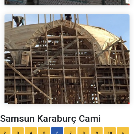
Samsun Karaburç Cami
2
3
4
5
6
7
8
9
10
»