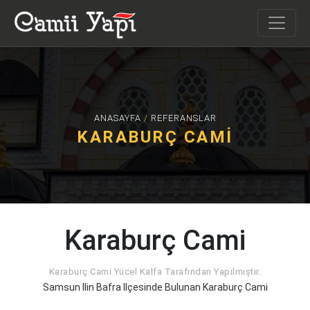
ANASAYFA
/
REFERANSLAR
KARABURÇ CAMI
Karaburç Cami
Karaburç Cami Yücel Kalfa Tarafından Yapılmıştır.
Samsun Ilin Bafra Ilçesinde Bulunan Karaburç Cami